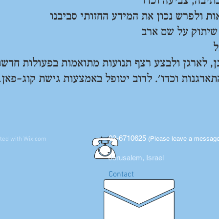
תיבה, צביעה וכדו'
ות ולפרש נכון את המידע החזותי סביבנו
 שיתוק על שם ארב
ל
נן, לארגן ולבצע רצף תנועות מתואמות בפעולות חדשו
תארגנות וכדו'. לרוב יטופל באמצעות גישת קוג-פאן.
02-6710625
(Please leave a message a
ated with
Wix.com
Jerusalem, Israel
Contact