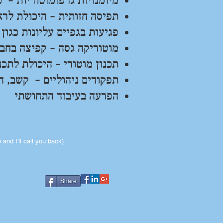
מיומנויות גרפומוטוריות – כ
תפיסה חזותית – היכולת לרא
פגיעות בגפיים עליונות כגון
מוטוריקה גסה – קפיצה בחב
תכנון מוטורי – היכולת לתכ
תפקודים ניהוליים - קשב, ה
הפרעה בעיבוד התחושתי
nd I'll call you back).
Share